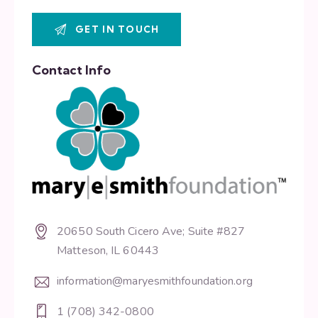
Contact Info
20650 South Cicero Ave; Suite #827
Matteson, IL 60443
information@maryesmithfoundation.org
1 (708) 342-0800