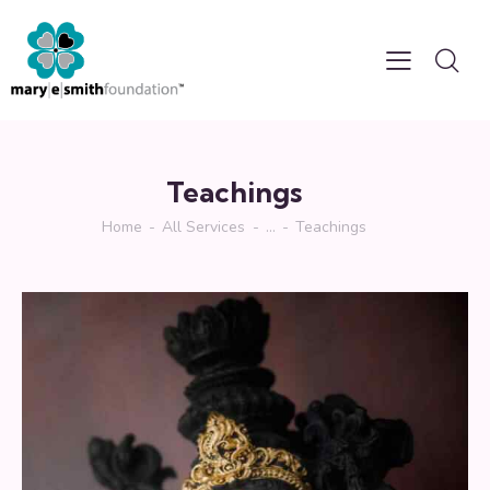
Teachings
Home
All Services
...
Teachings